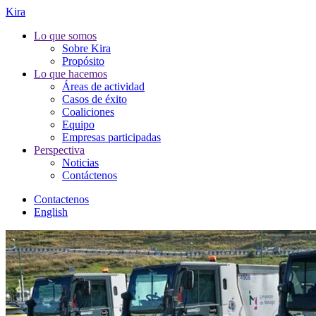
Kira
Lo que somos
Sobre Kira
Propósito
Lo que hacemos
Áreas de actividad
Casos de éxito
Coaliciones
Equipo
Empresas participadas
Perspectiva
Noticias
Contáctenos
Contactenos
English